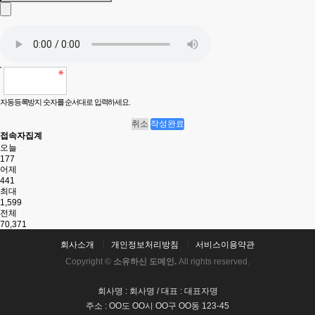
자동등록방지 숫자를 순서대로 입력하세요.
취소
작성완료
접속자집계
오늘
177
어제
441
최대
1,599
전체
70,371
회사소개
개인정보처리방침
서비스이용약관
Copyright ©
소유하신 도메인.
All rights reserved.
회사명 : 회사명 / 대표 : 대표자명
주소 : OO도 OO시 OO구 OO동 123-45